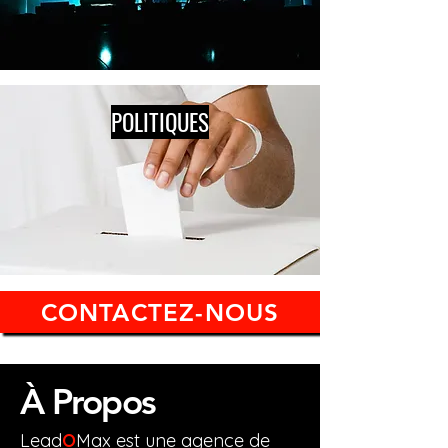
POLITIQUES
CONTACTEZ-NOUS
À Propos
Lead
O
Max est une agence de