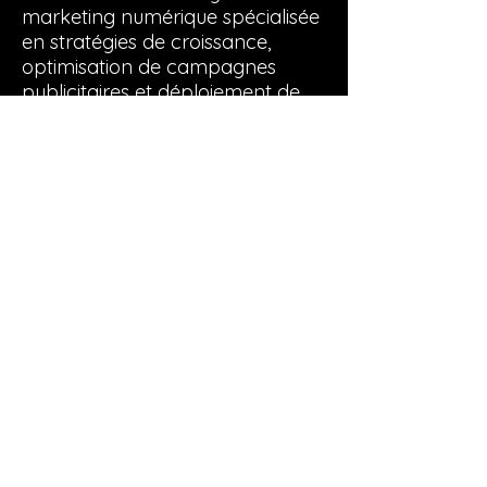
marketing numérique spécialisée
en stratégies de croissance,
optimisation de campagnes
publicitaires et déploiement de
solutions média axées sur la
performance.
Avec 29 ans d’expérience en
acquisition, branding et
optimisation média, nous
accompagnons les entreprises
pour atteindre, dépasser et
maintenir leurs objectifs
d’affaires.
NOTRE PROPOSITION
Expertise senior immédiate —
sans période d’apprentissage